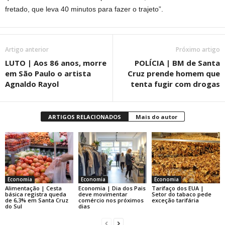
fretado, que leva 40 minutos para fazer o trajeto”.
Artigo anterior
Próximo artigo
LUTO | Aos 86 anos, morre
POLÍCIA | BM de Santa
em São Paulo o artista
Cruz prende homem que
Agnaldo Rayol
tenta fugir com drogas
ARTIGOS RELACIONADOS
Mais do autor
Economia
Economia
Economia
Alimentação | Cesta
Economia | Dia dos Pais
Tarifaço dos EUA |
básica registra queda
deve movimentar
Setor do tabaco pede
de 6,3% em Santa Cruz
comércio nos próximos
exceção tarifária
do Sul
dias