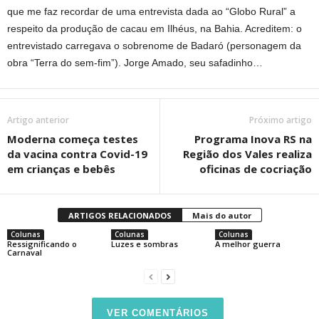
que me faz recordar de uma entrevista dada ao “Globo Rural” a
respeito da produção de cacau em Ilhéus, na Bahia. Acreditem: o
entrevistado carregava o sobrenome de Badaró (personagem da
obra “Terra do sem-fim”). Jorge Amado, seu safadinho…
Artigo anterior
Próximo artigo
Moderna começa testes
Programa Inova RS na
da vacina contra Covid-19
Região dos Vales realiza
em crianças e bebês
oficinas de cocriação
ARTIGOS RELACIONADOS
Mais do autor
Colunas
Colunas
Colunas
Ressignificando o
Luzes e sombras
A melhor guerra
Carnaval
VER COMENTÁRIOS