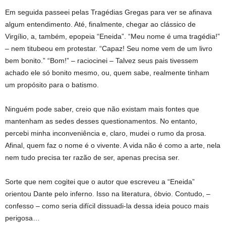
Em seguida passeei pelas Tragédias Gregas para ver se afinava
algum entendimento. Até, finalmente, chegar ao clássico de
Virgílio, a, também, epopeia “Eneida”. “Meu nome é uma tragédia!”
– nem titubeou em protestar. “Capaz! Seu nome vem de um livro
bem bonito.” “Bom!” – raciocinei – Talvez seus pais tivessem
achado ele só bonito mesmo, ou, quem sabe, realmente tinham
um propósito para o batismo.
Ninguém pode saber, creio que não existam mais fontes que
mantenham as sedes desses questionamentos. No entanto,
percebi minha inconveniência e, claro, mudei o rumo da prosa.
Afinal, quem faz o nome é o vivente. A vida não é como a arte, nela
nem tudo precisa ter razão de ser, apenas precisa ser.
Sorte que nem cogitei que o autor que escreveu a “Eneida”
orientou Dante pelo inferno. Isso na literatura, óbvio. Contudo, –
confesso – como seria difícil dissuadi-la dessa ideia pouco mais
perigosa…