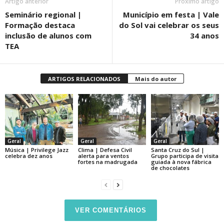
Artigo anterior
Próximo artigo
Seminário regional |
Município em festa | Vale
Formação destaca
do Sol vai celebrar os seus
inclusão de alunos com
34 anos
TEA
ARTIGOS RELACIONADOS
Mais do autor
Geral
Geral
Geral
Música | Privilege Jazz
Clima | Defesa Civil
Santa Cruz do Sul |
celebra dez anos
alerta para ventos
Grupo participa de visita
fortes na madrugada
guiada à nova fábrica
de chocolates
VER COMENTÁRIOS