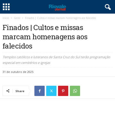
Início
Geral
Finados | Cultos e missas marcam homenagens aos falecidos
Finados | Cultos e missas
marcam homenagens aos
falecidos
Templos católicos e luteranos de Santa Cruz do Sul terão programação
especial em cemitérios e igrejas
31 de outubro de 2025
Share