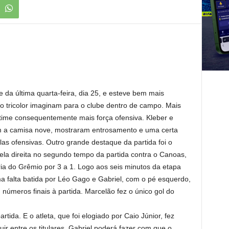
da última quarta-feira, dia 25, e esteve bem mais
ão tricolor imaginam para o clube dentro de campo. Mais
me consequentemente mais força ofensiva. Kleber e
m a camisa nove, mostraram entrosamento e uma certa
las ofensivas. Outro grande destaque da partida foi o
ela direita no segundo tempo da partida contra o Canoas,
tória do Grêmio por 3 a 1. Logo aos seis minutos da etapa
 falta batida por Léo Gago e Gabriel, com o pé esquerdo,
números finais à partida. Marcelão fez o único gol do
rtida. E o atleta, que foi elogiado por Caio Júnior, fez
ir entre os titulares. Gabriel poderá fazer com que o