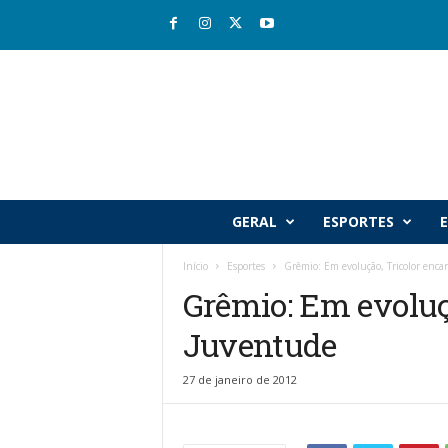
R
GERAL
ESPORTES
E
i
o
Início
Esportes
Grêmio: Em evolução, Tricolor enca
v
Grêmio: Em evoluçã
a
l
Juventude
e
J
o
27 de janeiro de 2012
r
n
a