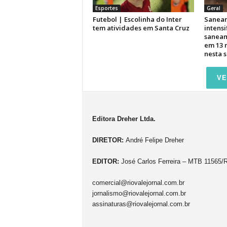
Esportes
Geral
Futebol | Escolinha do Inter
Saneam
tem atividades em Santa Cruz
intensi
saneam
em 13 
nesta 
VE
Editora Dreher Ltda.
DIRETOR:
André Felipe Dreher
EDITOR:
José Carlos Ferreira – MTB 11565/
comercial@riovalejornal.com.br
jornalismo@riovalejornal.com.br
assinaturas@riovalejornal.com.br