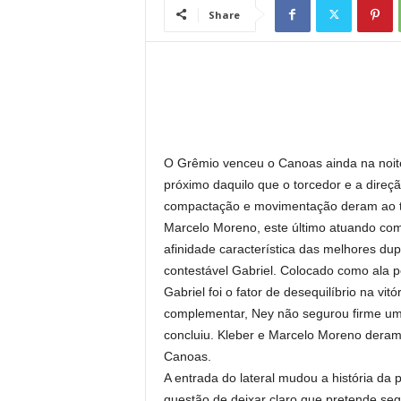
l
Share
O Grêmio venceu o Canoas ainda na noite 
próximo daquilo que o torcedor e a direç
compactação e movimentação deram ao ti
Marcelo Moreno, este último atuando co
afinidade característica das melhores dup
contestável Gabriel. Colocado como ala p
Gabriel foi o fator de desequilíbrio na vi
complementar, Ney não segurou firme uma
concluiu. Kleber e Marcelo Moreno deram 
Canoas.
A entrada do lateral mudou a história da pa
questão de deixar claro que pretende segu