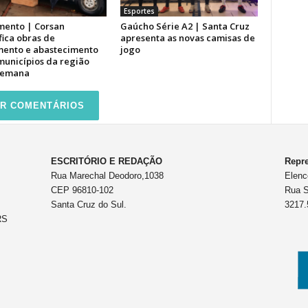
Esportes
ento | Corsan
Gaúcho Série A2 | Santa Cruz
fica obras de
apresenta as novas camisas de
ento e abastecimento
jogo
municípios da região
semana
R COMENTÁRIOS
ESCRITÓRIO E REDAÇÃO
Repre
Rua Marechal Deodoro,1038
Elenc
CEP 96810-102
Rua S
Santa Cruz do Sul.
3217.
RS