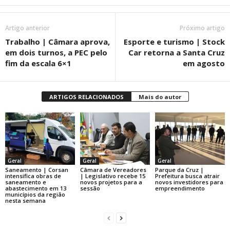
Artigo anterior
Próximo artigo
Trabalho | Câmara aprova,
Esporte e turismo | Stock
em dois turnos, a PEC pelo
Car retorna a Santa Cruz
fim da escala 6×1
em agosto
ARTIGOS RELACIONADOS
Mais do autor
Geral
Geral
Geral
Saneamento | Corsan
Câmara de Vereadores
Parque da Cruz |
intensifica obras de
| Legislativo recebe 15
Prefeitura busca atrair
saneamento e
novos projetos para a
novos investidores para
abastecimento em 13
sessão
empreendimento
municípios da região
nesta semana