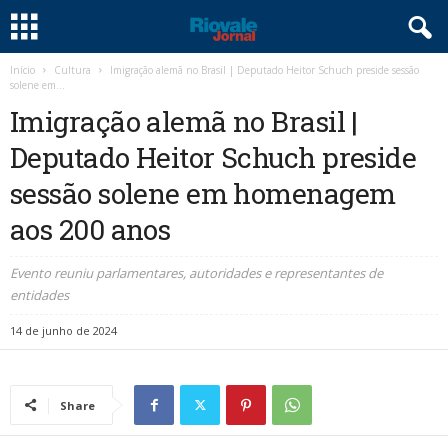
Início
Cultura
Imigração alemã no Brasil | Deputado Heitor Schuch preside sessão
solene em...
Imigração alemã no Brasil |
Deputado Heitor Schuch preside
sessão solene em homenagem
aos 200 anos
Evento reuniu parlamentares, autoridades e representantes de
entidades
14 de junho de 2024
Share