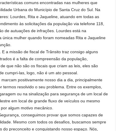
racterísticas comuns encontradas nas mulheres que
lidade Urbana do Município de Santa Cruz do Sul. Na
heres: Lourdes, Rita e Jaqueline, atuando em todas as
dimento às solicitações da população via telefone 118,
ção de autuações de infrações. Lourdes está na
a a única mulher quando foram nomeadas Rita e Jaqueline
unção.
 E a missão de fiscal de Trânsito traz consigo alguns
trados é a falta de compreensão da população,
de que não são os fiscais que criam as leis, eles são
e cumpri-las, logo, não é um ato pessoal.
marcam positivamente nosso dia a dia, principalmente
r termos resolvido o seu problema. Entre os exemplos,
garagem ou na sinalização para segurança de um local de
edestre em local de grande fluxo de veículos ou mesmo
a por algum motivo mecânico.
Segurança, conseguimos provar que somos capazes de
ualidade. Mesmo com todos os desafios, buscamos sempre
as do preconceito e conquistando nosso espaço. Nós,