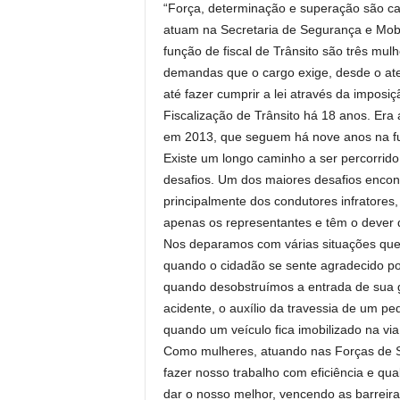
“Força, determinação e superação são ca
atuam na Secretaria de Segurança e Mobi
função de fiscal de Trânsito são três mul
demandas que o cargo exige, desde o aten
até fazer cumprir a lei através da imposi
Fiscalização de Trânsito há 18 anos. Er
em 2013, que seguem há nove anos na f
Existe um longo caminho a ser percorrido.
desafios. Um dos maiores desafios encon
principalmente dos condutores infratores, 
apenas os representantes e têm o dever d
Nos deparamos com várias situações que 
quando o cidadão se sente agradecido po
quando desobstruímos a entrada de sua 
acidente, o auxílio da travessia de um p
quando um veículo fica imobilizado na vi
Como mulheres, atuando nas Forças de 
fazer nosso trabalho com eficiência e q
dar o nosso melhor, vencendo as barreir