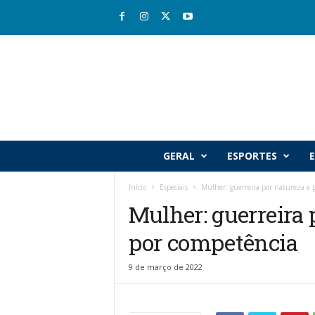
R
GERAL
ESPORTES
E
i
o
Início
Especiais
Mulher: guerreira por natureza e p
v
Mulher: guerreira 
a
l
por competência
e
J
o
9 de março de 2022
r
n
a