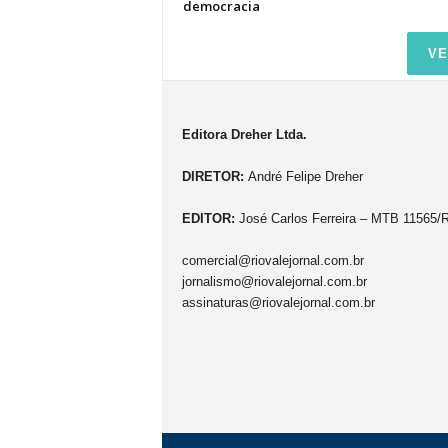
democracia
VE
Editora Dreher Ltda.
DIRETOR:
André Felipe Dreher
EDITOR:
José Carlos Ferreira – MTB 11565/
comercial@riovalejornal.com.br
jornalismo@riovalejornal.com.br
assinaturas@riovalejornal.com.br