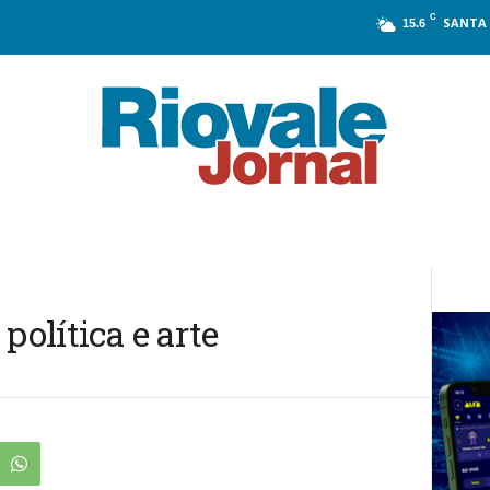
C
SANTA 
15.6
política e arte