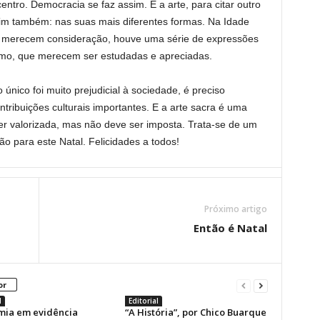
entro. Democracia se faz assim. E a arte, para citar outro
m também: nas suas mais diferentes formas. Na Idade
que merecem consideração, houve uma série de expressões
nismo, que merecem ser estudadas e apreciadas.
nico foi muito prejudicial à sociedade, é preciso
tribuições culturais importantes. E a arte sacra é uma
ser valorizada, mas não deve ser imposta. Trata-se de um
o para este Natal. Felicidades a todos!
Próximo artigo
Então é Natal
or
l
Editorial
mia em evidência
“A História”, por Chico Buarque