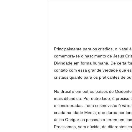
l
Principalmente para os cristãos, o Nata
comemora-se o nascimento de Jesus Cristo
Divindade em forma humana. De certa fo
contato com essa grande verdade que está
cristãos quanto para os praticantes de out
No Brasil e em outros países do Ocidente,
mais difundida. Por outro lado, é precis
e consideradas. Toda cosmovisão é válida
criada na Idade Média, que durou por lo
único.Obrigar as pessoas a terem um tipo
Precisamos, sem dúvida, de diferentes con