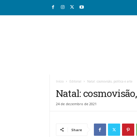
R
i
o
Início
Editorial
Natal: cosmovisão, política e arte
v
Natal: cosmovisão, 
a
l
e
24 de dezembro de 2021
J
o
r
n
Share
a