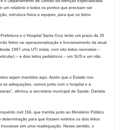
e o Departamento de Gestão da Atenção Especializada
um relatório e todos os pontos que precisam ser
ão, estrutura física e equipes, para que os leitos
refeitura e o Hospital Santa Cruz terão um prazo de 20
erão feitos na operacionalização e funcionamento da atual
esde 1997 uma UTI mista, com oito leitos neonatais –
icular) – e dois leitos pediátricos – um SUS e um não
eitos sejam mantidos aqui. Assim que o Estado nos
ais as adequações, vamos junto com o hospital e a
rias”, afirmou a secretária municipal de Saúde, Daniela
érito civil 156, que tramita junto ao Ministério Público
eterminação para que fossem extintos os dois leitos
e houvesse sim uma readequação. Nesse sentido, o