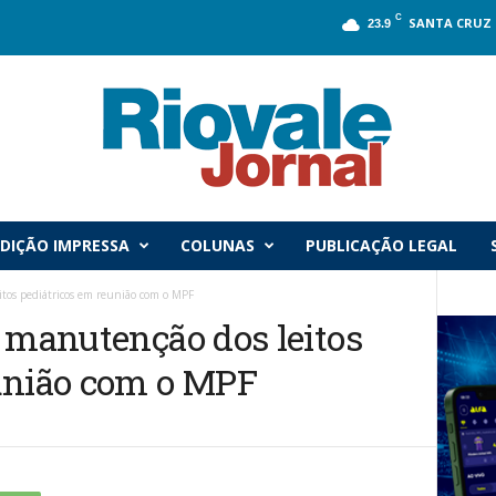
C
SANTA CRUZ 
23.9
DIÇÃO IMPRESSA
COLUNAS
PUBLICAÇÃO LEGAL
itos pediátricos em reunião com o MPF
e manutenção dos leitos
união com o MPF