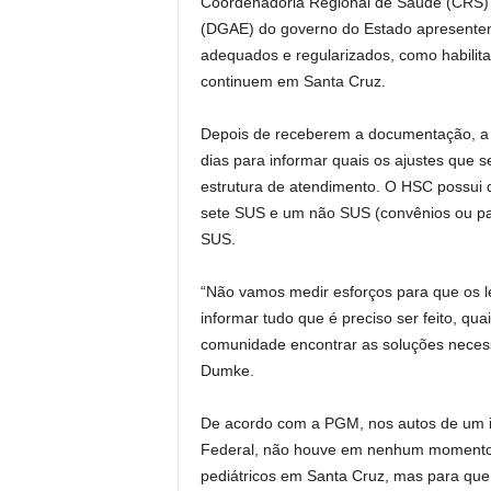
Coordenadoria Regional de Saúde (CRS) 
(DGAE) do governo do Estado apresentem 
adequados e regularizados, como habilitaç
continuem em Santa Cruz.
Depois de receberem a documentação, a P
dias para informar quais os ajustes que s
estrutura de atendimento. O HSC possui d
sete SUS e um não SUS (convênios ou part
SUS.
“Não vamos medir esforços para que os l
informar tudo que é preciso ser feito, qu
comunidade encontrar as soluções necessá
Dumke.
De acordo com a PGM, nos autos de um inqu
Federal, não houve em nenhum momento d
pediátricos em Santa Cruz, mas para qu