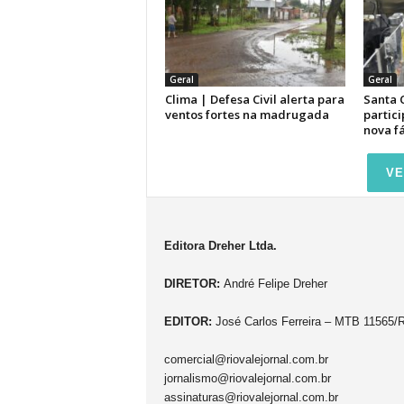
Geral
Geral
Clima | Defesa Civil alerta para
Santa 
ventos fortes na madrugada
partici
nova f
VE
Editora Dreher Ltda.
DIRETOR:
André Felipe Dreher
EDITOR:
José Carlos Ferreira – MTB 11565/
comercial@riovalejornal.com.br
jornalismo@riovalejornal.com.br
assinaturas@riovalejornal.com.br