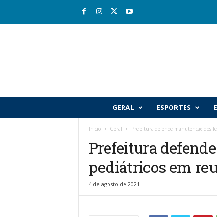
R
GERAL
ESPORTES
E
i
o
Início
Geral
Prefeitura defende manutenção dos le
v
Prefeitura defend
a
l
pediátricos em re
e
J
o
4 de agosto de 2021
r
n
a