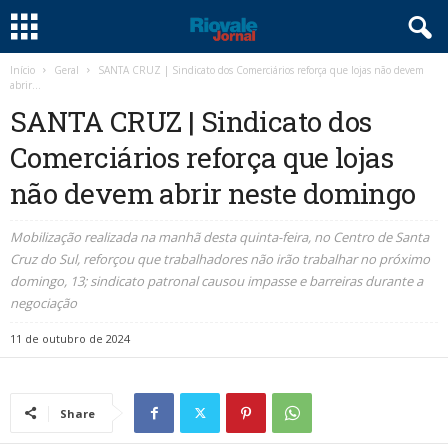
Início
Geral
SANTA CRUZ | Sindicato dos Comerciários reforça que lojas não devem
abrir...
SANTA CRUZ | Sindicato dos
Comerciários reforça que lojas
não devem abrir neste domingo
Mobilização realizada na manhã desta quinta-feira, no Centro de Santa
Cruz do Sul, reforçou que trabalhadores não irão trabalhar no próximo
domingo, 13; sindicato patronal causou impasse e barreiras durante a
negociação
11 de outubro de 2024
Share