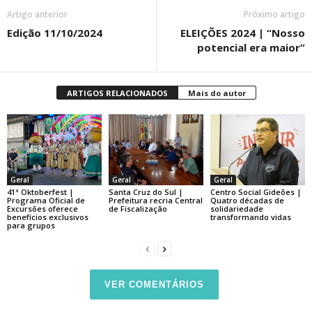
Artigo anterior
Próximo artigo
Edição 11/10/2024
ELEIÇÕES 2024 | “Nosso
potencial era maior”
ARTIGOS RELACIONADOS
Mais do autor
Geral
Geral
Geral
41ª Oktoberfest |
Santa Cruz do Sul |
Centro Social Gideões |
Programa Oficial de
Prefeitura recria Central
Quatro décadas de
Excursões oferece
de Fiscalização
solidariedade
benefícios exclusivos
transformando vidas
para grupos
VER COMENTÁRIOS