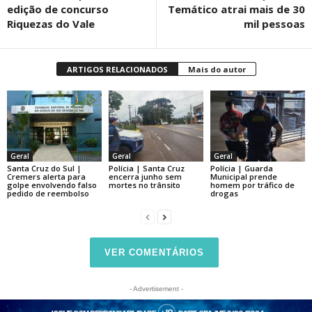
edição de concurso
Temático atrai mais de 30
Riquezas do Vale
mil pessoas
ARTIGOS RELACIONADOS
Mais do autor
Geral
Geral
Geral
Santa Cruz do Sul |
Polícia | Santa Cruz
Polícia | Guarda
Cremers alerta para
encerra junho sem
Municipal prende
golpe envolvendo falso
mortes no trânsito
homem por tráfico de
pedido de reembolso
drogas
VER COMENTÁRIOS
- Advertisement -