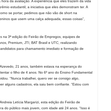
 hora da avaliação. A experiência que eles trazem da vida
mio estudantil, a iniciativa que eles demonstram ter. A
como se portar, pedimos que não vão de short na
 meninos que usem uma calça adequada, essas coisas”,
 na 3ª edição do Feirão de Empregos, equipes de
s, Premium, JTI, BAT Brasil e UTC, realizando
 candidatos para chamamento imediato e formação de
 Azevedo, 21 anos, também estava na esperança do
tentar o filho de 4 anos. No 6º ano do Ensino Fundamental
idou. “Nunca trabalhei, quero ver se consigo algo,
er alguns cadastros, ela saiu bem confiante. “Estou com
 Andreia Letícia Margarizi, esta edição do Feirão de
a do público mais jovem, com idade até 24 anos. “Isso é