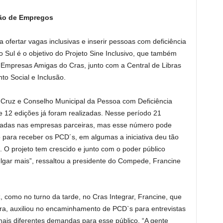
rão de Empregos
 ofertar vagas inclusivas e inserir pessoas com deficiência
Sul é o objetivo do Projeto Sine Inclusivo, que também
 Empresas Amigas do Cras, junto com a Central de Libras
to Social e Inclusão.
 Cruz e Conselho Municipal da Pessoa com Deficiência
e 12 edições já foram realizadas. Nesse período 21
gadas nas empresas parceiras, mas esse número pode
 para receber os PCD´s, em algumas a iniciativa deu tão
. O projeto tem crescido e junto com o poder público
lgar mais”, ressaltou a presidente do Compede, Francine
, como no turno da tarde, no Cras Integrar, Francine, que
ura, auxiliou no encaminhamento de PCD`s para entrevistas
is diferentes demandas para esse público. “A gente