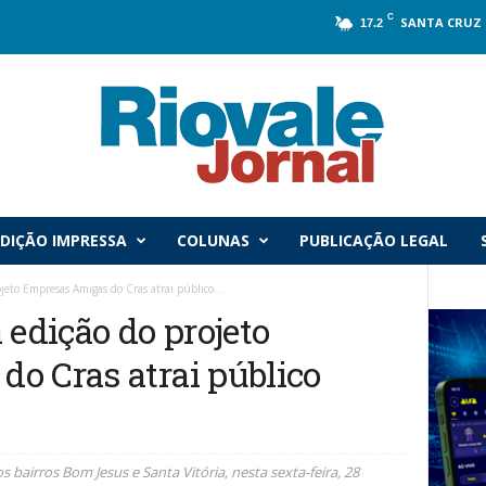
C
SANTA CRUZ 
17.2
DIÇÃO IMPRESSA
COLUNAS
PUBLICAÇÃO LEGAL
jeto Empresas Amigas do Cras atrai público...
 edição do projeto
o Cras atrai público
bairros Bom Jesus e Santa Vitória, nesta sexta-feira, 28