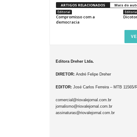
ARTIGOS RELACIONADOS
Mais do aut
Editorial
Editoria
Compromisso com a
Dicoto
democracia
VE
Editora Dreher Ltda.
DIRETOR:
André Felipe Dreher
EDITOR:
José Carlos Ferreira – MTB 11565/
comercial@riovalejornal.com.br
jornalismo@riovalejornal.com.br
assinaturas@riovalejornal.com.br