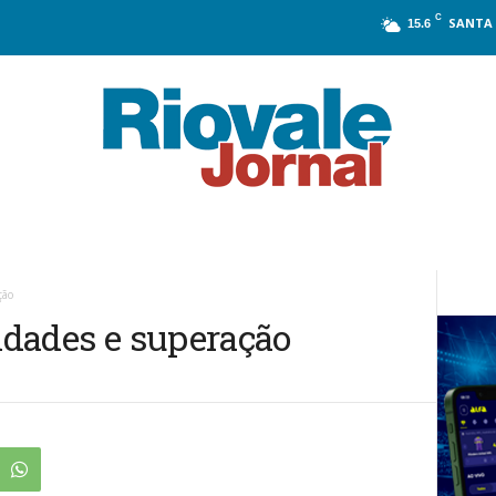
C
SANTA 
15.6
ção
uldades e superação