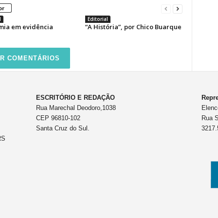
or
l
Editorial
mia em evidência
“A História”, por Chico Buarque
R COMENTÁRIOS
ESCRITÓRIO E REDAÇÃO
Repre
Rua Marechal Deodoro,1038
Elenc
CEP 96810-102
Rua S
Santa Cruz do Sul.
3217.
RS