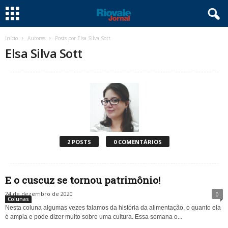
Início
Autores
Posts por Elsa Silva Sott
Elsa Silva Sott
2 POSTS
0 COMENTÁRIOS
E o cuscuz se tornou patrimônio!
24 de dezembro de 2020
0
Colunas
Nesta coluna algumas vezes falamos da história da alimentação, o quanto ela
é ampla e pode dizer muito sobre uma cultura. Essa semana o...