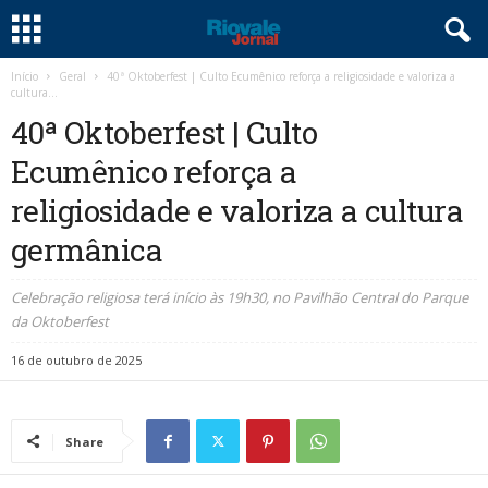
Início
Geral
40ª Oktoberfest | Culto Ecumênico reforça a religiosidade e valoriza a
cultura...
40ª Oktoberfest | Culto
Ecumênico reforça a
religiosidade e valoriza a cultura
germânica
Celebração religiosa terá início às 19h30, no Pavilhão Central do Parque
da Oktoberfest
16 de outubro de 2025
Share