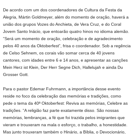
De acordo com um dos coordenadores de Cultura da Festa da
Alegria, Mártin Goldmeyer, além do momento de oração, haverá a
união dos grupos Vozes do Anchieta, de Vera Cruz, e do Coral
Jovem Santo Inácio, que entoarão quatro hinos no idioma alemão.
“Será um momento de oração, celebração e de agradecimento
pelos 40 anos da Oktoberfest”, frisa o coordenador. Sob a regência
de Celso Sehnem, os corais vão somar cerca de 40 jovens
cantores, com idades entre 6 e 14 anos, e apresentar as canções
Mein Herz ist Klein, Der Herr Segne Dich, Hallelujah e ainda Du
Grosser Gott.
Para o pastor Edemar Fuhrmann, a importância desse evento
reside no foco da celebração das memórias e tradições, como
pede o tema da 40ª Oktoberfest: Reviva as memórias, Celebre as
tradições. “A religião faz parte exatamente disso. São nossas
memórias, lembranças, a fé que foi trazida pelos imigrantes que
vieram e trouxeram na mala o esforço, o trabalho, a honestidade.
Mas junto trouxeram também o Hinário, a Bíblia, o Devocionário,