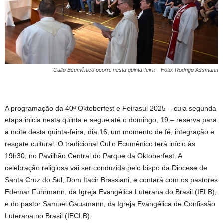
Culto Ecumênico ocorre nesta quinta-feira – Foto: Rodrigo Assmann
A programação da 40ª Oktoberfest e Feirasul 2025 – cuja segunda
etapa inicia nesta quinta e segue até o domingo, 19 – reserva para
a noite desta quinta-feira, dia 16, um momento de fé, integração e
resgate cultural. O tradicional Culto Ecumênico terá início às
19h30, no Pavilhão Central do Parque da Oktoberfest. A
celebração religiosa vai ser conduzida pelo bispo da Diocese de
Santa Cruz do Sul, Dom Itacir Brassiani, e contará com os pastores
Edemar Fuhrmann, da Igreja Evangélica Luterana do Brasil (IELB),
e do pastor Samuel Gausmann, da Igreja Evangélica de Confissão
Luterana no Brasil (IECLB).