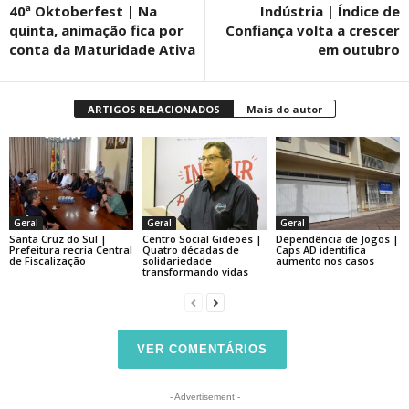
40ª Oktoberfest | Na
Indústria | Índice de
quinta, animação fica por
Confiança volta a crescer
conta da Maturidade Ativa
em outubro
ARTIGOS RELACIONADOS
Mais do autor
Geral
Geral
Geral
Santa Cruz do Sul |
Centro Social Gideões |
Dependência de Jogos |
Prefeitura recria Central
Quatro décadas de
Caps AD identifica
de Fiscalização
solidariedade
aumento nos casos
transformando vidas
VER COMENTÁRIOS
- Advertisement -