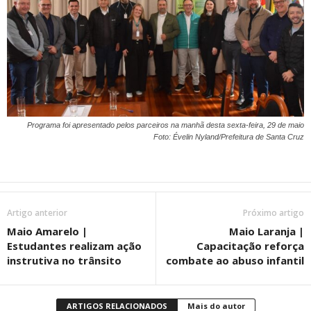
Programa foi apresentado pelos parceiros na manhã desta sexta-feira, 29 de maio
Foto: Évelin Nyland/Prefeitura de Santa Cruz
Artigo anterior
Próximo artigo
Maio Amarelo |
Maio Laranja |
Estudantes realizam ação
Capacitação reforça
instrutiva no trânsito
combate ao abuso infantil
ARTIGOS RELACIONADOS
Mais do autor