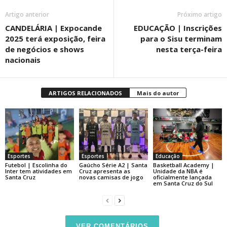
Artigo anterior
Próximo artigo
CANDELÁRIA | Expocande
EDUCAÇÃO | Inscrições
2025 terá exposição, feira
para o Sisu terminam
de negócios e shows
nesta terça-feira
nacionais
ARTIGOS RELACIONADOS
Mais do autor
Esportes
Esportes
Educação
Futebol | Escolinha do
Gaúcho Série A2 | Santa
Basketball Academy |
Inter tem atividades em
Cruz apresenta as
Unidade da NBA é
Santa Cruz
novas camisas de jogo
oficialmente lançada
em Santa Cruz do Sul
VER COMENTÁRIOS