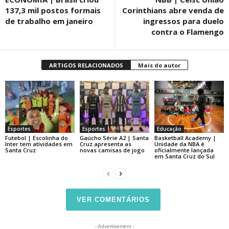
137,3 mil postos formais
Corinthians abre venda de
de trabalho em janeiro
ingressos para duelo
contra o Flamengo
ARTIGOS RELACIONADOS
Mais do autor
Esportes
Esportes
Educação
Futebol | Escolinha do
Gaúcho Série A2 | Santa
Basketball Academy |
Inter tem atividades em
Cruz apresenta as
Unidade da NBA é
Santa Cruz
novas camisas de jogo
oficialmente lançada
em Santa Cruz do Sul
VER COMENTÁRIOS
- Advertisement -