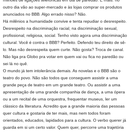
milhões de ligações telefônicas em dia de paredão. E mais: no
outro dia vão ao super-mercado e às lojas comprar os produtos
anunciados no BBB. Algo errado nisso? Não.
Há milênios a humanidade convive e tenta repudiar o desrespeito.
Desrespeito na discriminação racial, na discriminação sexual,
profissional, religiosa, social. Tenho visto agora uma discriminação
cultural. Você é contra o BBB? Perfeito. Defendo teu direito de sê-
lo. Mas não desrespeita quem curte. Não gosta? Troca de canal.
Não liga pra Globo pra votar em quem vai ou fica no paredão ou
sei lá no quê.
O mundo já tem intolerância demais. As novelas e o BBB são o
teatro do povo. Não são todos que conseguem assistir a uma
grande peça de teatro em um grande teatro. Ou assistir a uma
apresentação de uma grande companhia de dança, a uma ópera
ou a um recital de uma orquestra, frequentar museus, ler um
clássico da literatura. Acredito que a grande maioria das pessoas
quer cultura e gostaria de ter mais, mas nem todos foram
orientados, educados, lapidados para a cultura. O verbo querer já
guarda em si um certo valor. Quem quer, percorre uma trajetória