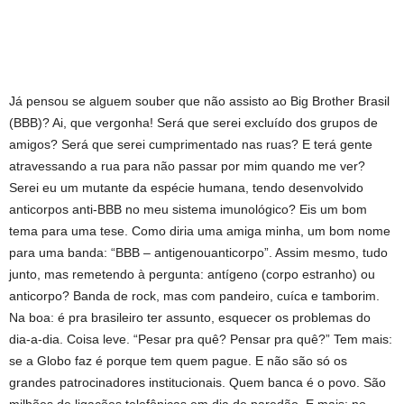
Já pensou se alguem souber que não assisto ao Big Brother Brasil
(BBB)? Ai, que vergonha! Será que serei excluído dos grupos de
amigos? Será que serei cumprimentado nas ruas? E terá gente
atravessando a rua para não passar por mim quando me ver?
Serei eu um mutante da espécie humana, tendo desenvolvido
anticorpos anti-BBB no meu sistema imunológico? Eis um bom
tema para uma tese. Como diria uma amiga minha, um bom nome
para uma banda: “BBB – antigenouanticorpo”. Assim mesmo, tudo
junto, mas remetendo à pergunta: antígeno (corpo estranho) ou
anticorpo? Banda de rock, mas com pandeiro, cuíca e tamborim.
Na boa: é pra brasileiro ter assunto, esquecer os problemas do
dia-a-dia. Coisa leve. “Pesar pra quê? Pensar pra quê?” Tem mais:
se a Globo faz é porque tem quem pague. E não são só os
grandes patrocinadores institucionais. Quem banca é o povo. São