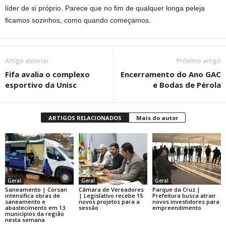
líder de si próprio. Parece que no fim de qualquer longa peleja
ficamos sozinhos, como quando começamos.
Artigo anterior
Próximo artigo
Fifa avalia o complexo
Encerramento do Ano GAC
esportivo da Unisc
e Bodas de Pérola
ARTIGOS RELACIONADOS
Mais do autor
Geral
Geral
Geral
Saneamento | Corsan
Câmara de Vereadores
Parque da Cruz |
intensifica obras de
| Legislativo recebe 15
Prefeitura busca atrair
saneamento e
novos projetos para a
novos investidores para
abastecimento em 13
sessão
empreendimento
municípios da região
nesta semana