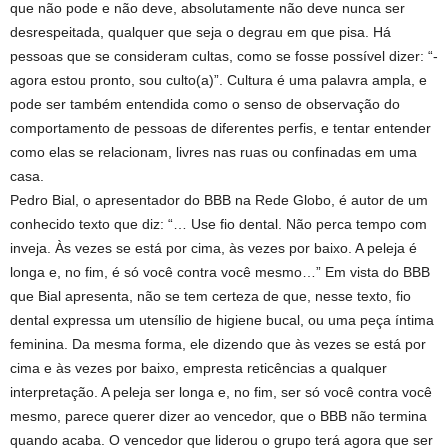
que não pode e não deve, absolutamente não deve nunca ser
desrespeitada, qualquer que seja o degrau em que pisa. Há
pessoas que se consideram cultas, como se fosse possível dizer: “-
agora estou pronto, sou culto(a)”. Cultura é uma palavra ampla, e
pode ser também entendida como o senso de observação do
comportamento de pessoas de diferentes perfis, e tentar entender
como elas se relacionam, livres nas ruas ou confinadas em uma
casa.
Pedro Bial, o apresentador do BBB na Rede Globo, é autor de um
conhecido texto que diz: “… Use fio dental. Não perca tempo com
inveja. Às vezes se está por cima, às vezes por baixo. A peleja é
longa e, no fim, é só você contra você mesmo…” Em vista do BBB
que Bial apresenta, não se tem certeza de que, nesse texto, fio
dental expressa um utensílio de higiene bucal, ou uma peça íntima
feminina. Da mesma forma, ele dizendo que às vezes se está por
cima e às vezes por baixo, empresta reticências a qualquer
interpretação. A peleja ser longa e, no fim, ser só você contra você
mesmo, parece querer dizer ao vencedor, que o BBB não termina
quando acaba. O vencedor que liderou o grupo terá agora que ser