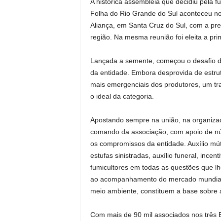
A histórica assembleia que decidiu pela
Folha do Rio Grande do Sul aconteceu no
Aliança, em Santa Cruz do Sul, com a pr
região. Na mesma reunião foi eleita a prim
Lançada a semente, começou o desafio d
da entidade. Embora desprovida de estru
mais emergenciais dos produtores, um tra
o ideal da categoria.
Apostando sempre na união, na organizaç
comando da associação, com apoio de n
os compromissos da entidade. Auxílio mút
estufas sinistradas, auxílio funeral, incen
fumicultores em todas as questões que l
ao acompanhamento do mercado mundial 
meio ambiente, constituem a base sobre 
Com mais de 90 mil associados nos três E