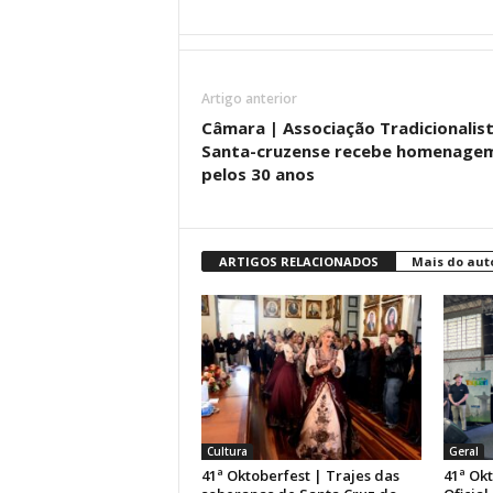
Artigo anterior
Câmara | Associação Tradicionalis
Santa-cruzense recebe homenage
pelos 30 anos
ARTIGOS RELACIONADOS
Mais do aut
Cultura
Geral
41ª Oktoberfest | Trajes das
41ª Ok