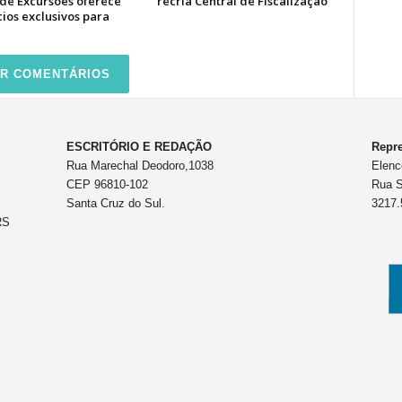
 de Excursões oferece
recria Central de Fiscalização
ios exclusivos para
R COMENTÁRIOS
ESCRITÓRIO E REDAÇÃO
Repre
Rua Marechal Deodoro,1038
Elenc
CEP 96810-102
Rua S
Santa Cruz do Sul.
3217.
RS