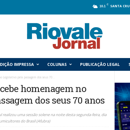
C
SANTA CRU
10.1
DIÇÃO IMPRESSA
COLUNAS
PUBLICAÇÃO LEGAL
Legislativo pela passagem dos seus 70...
recebe homenagem no
passagem dos seus 70 anos
 realizou uma sessão solene na noite desta segunda-feira, dia
icultores do Brasil (Afubra)