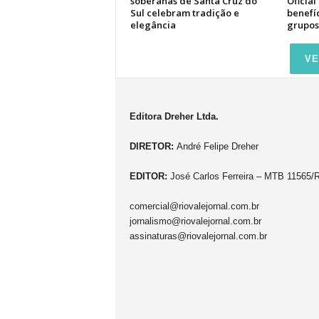
soberanas de Santa Cruz do
Oficial
Sul celebram tradição e
benefíc
elegância
grupos
VE
Editora Dreher Ltda.
DIRETOR:
André Felipe Dreher
EDITOR:
José Carlos Ferreira – MTB 11565/
comercial@riovalejornal.com.br
jornalismo@riovalejornal.com.br
assinaturas@riovalejornal.com.br