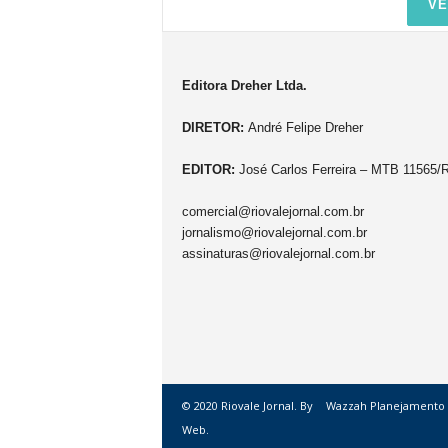
VE
Editora Dreher Ltda.
DIRETOR:
André Felipe Dreher
EDITOR:
José Carlos Ferreira – MTB 11565/
comercial@riovalejornal.com.br
jornalismo@riovalejornal.com.br
assinaturas@riovalejornal.com.br
© 2020 Riovale Jornal. By
Wazzah Planejamento
Web.