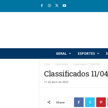
R
GERAL
ESPORTES
E
i
o
Início
Classificados
Classificados 11/04/2025
v
Classificados 11/0
a
l
e
11 de abril de 2025
J
o
r
n
Share
a