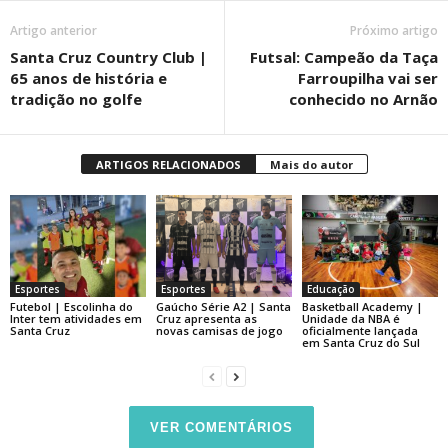
Artigo anterior
Próximo artigo
Santa Cruz Country Club |
Futsal: Campeão da Taça
65 anos de história e
Farroupilha vai ser
tradição no golfe
conhecido no Arnão
ARTIGOS RELACIONADOS
Mais do autor
Esportes
Esportes
Educação
Futebol | Escolinha do
Gaúcho Série A2 | Santa
Basketball Academy |
Inter tem atividades em
Cruz apresenta as
Unidade da NBA é
Santa Cruz
novas camisas de jogo
oficialmente lançada
em Santa Cruz do Sul
VER COMENTÁRIOS