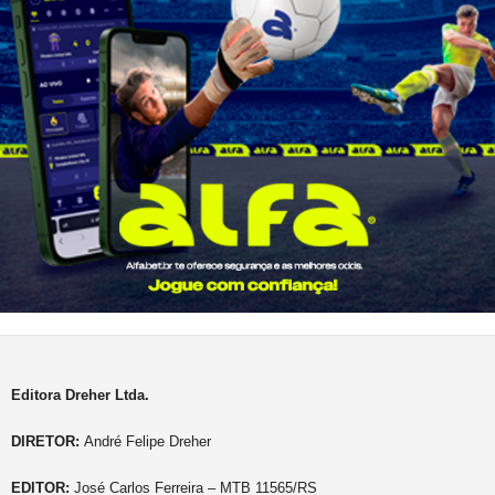
Editora Dreher Ltda.
DIRETOR:
André Felipe Dreher
EDITOR:
José Carlos Ferreira – MTB 11565/RS