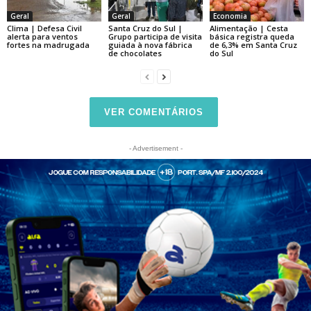
Geral
Geral
Economia
Clima | Defesa Civil
Santa Cruz do Sul |
Alimentação | Cesta
alerta para ventos
Grupo participa de visita
básica registra queda
fortes na madrugada
guiada à nova fábrica
de 6,3% em Santa Cruz
de chocolates
do Sul
VER COMENTÁRIOS
- Advertisement -