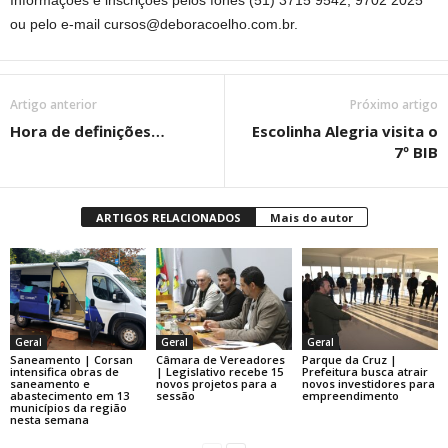
Informações e inscrições pelos fones (51) 3715 9542, 9702 2025
ou pelo e-mail
cursos@deboracoelho.com.br
.
Artigo anterior
Próximo artigo
Hora de definições…
Escolinha Alegria visita o
7º BIB
ARTIGOS RELACIONADOS
Mais do autor
Geral
Geral
Geral
Saneamento | Corsan
Câmara de Vereadores
Parque da Cruz |
intensifica obras de
| Legislativo recebe 15
Prefeitura busca atrair
saneamento e
novos projetos para a
novos investidores para
abastecimento em 13
sessão
empreendimento
municípios da região
nesta semana