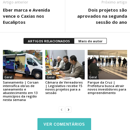
Artigo anterior
Próximo artigo
Eber marca e Avenida
Dois projetos são
vence o Caxias nos
aprovados na segunda
Eucaliptos
sessão do ano
ARTIGOS RELACIONADOS
Mais do autor
Geral
Geral
Geral
Saneamento | Corsan
Câmara de Vereadores
Parque da Cruz |
intensifica obras de
| Legislativo recebe 15
Prefeitura busca atrair
saneamento e
novos projetos para a
novos investidores para
abastecimento em 13
sessão
empreendimento
municípios da região
nesta semana
VER COMENTÁRIOS