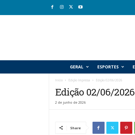
R
GERAL
ESPORTES
E
i
o
Início
Edição Impressa
Edição 02/06/2026
v
Edição 02/06/2026
a
l
e
2 de junho de 2026
J
o
r
n
Share
a