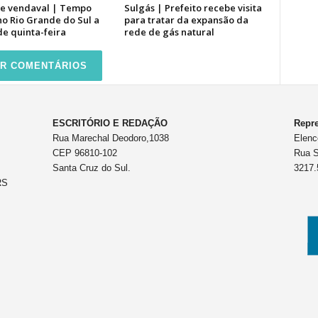
de vendaval | Tempo
Sulgás | Prefeito recebe visita
o Rio Grande do Sul a
para tratar da expansão da
de quinta-feira
rede de gás natural
R COMENTÁRIOS
ESCRITÓRIO E REDAÇÃO
Repre
Rua Marechal Deodoro,1038
Elenc
CEP 96810-102
Rua S
Santa Cruz do Sul.
3217.
RS