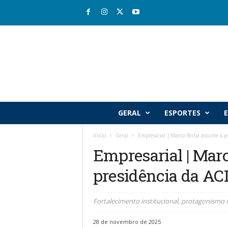
R
GERAL
ESPORTES
E
i
o
Início
Geral
Empresarial | Marco Borba assume a pr
v
Empresarial | Mar
a
l
presidência da AC
e
J
o
Fortalecimento institucional, protagonismo n
r
n
28 de novembro de 2025
a