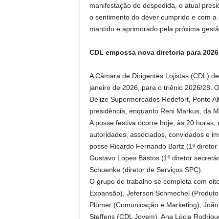
manifestação de despedida, o atual presi
o sentimento do dever cumprido e com a c
mantido e aprimorado pela próxima gestão
CDL empossa nova diretoria para 2026
A Câmara de Dirigentes Lojistas (CDL) de 
janeiro de 2026, para o triênio 2026/28.
Delize Supermercados Redefort, Ponto Al
presidência, enquanto Reni Markus, da Me
A posse festiva ocorre hoje, às 20 horas
autoridades, associados, convidados e i
posse Ricardo Fernando Bartz (1º diretor f
Gustavo Lopes Bastos (1º diretor secretário
Schuenke (diretor de Serviços SPC).
O grupo de trabalho se completa com oit
Expansão), Jeferson Schmechel (Produto
Plümer (Comunicação e Marketing), João 
Steffens (CDL Jovem), Ana Lúcia Rodrig