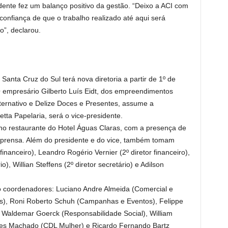
dente fez um balanço positivo da gestão. “Deixo a ACI com
onfiança de que o trabalho realizado até aqui será
”, declarou.
Santa Cruz do Sul terá nova diretoria a partir de 1º de
 O empresário Gilberto Luís Eidt, dos empreendimentos
ternativo e Delize Doces e Presentes, assume a
tta Papelaria, será o vice-presidente.
, no restaurante do Hotel Águas Claras, com a presença de
mprensa. Além do presidente e do vice, também tomam
inanceiro), Leandro Rogério Vernier (2º diretor financeiro),
), Willian Steffens (2º diretor secretário) e Adilson
o coordenadores: Luciano Andre Almeida (Comercial e
s), Roni Roberto Schuh (Campanhas e Eventos), Felippe
Waldemar Goerck (Responsabilidade Social), William
ues Machado (CDL Mulher) e Ricardo Fernando Bartz