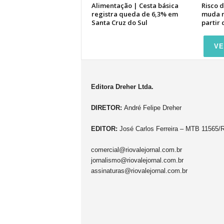
Alimentação | Cesta básica
Risco 
registra queda de 6,3% em
muda n
Santa Cruz do Sul
partir 
VE
Editora Dreher Ltda.
DIRETOR:
André Felipe Dreher
EDITOR:
José Carlos Ferreira – MTB 11565/
comercial@riovalejornal.com.br
jornalismo@riovalejornal.com.br
assinaturas@riovalejornal.com.br