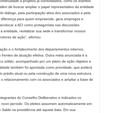
ontinuidade a projetos já consolidados, como os eventos
lém de buscar ampliar o papel representativo da entidade
o diálogo, pela participação ativa dos associados e pela
m diferença para quem empreende, gera empregos e
ecolocar a ACI como protagonista nas discussões
a entidade, revitalizar sua sede e transformar nossos
otores de ação”, afirmou.
ivação e o fortalecimento dos departamentos internos,
m frentes de atuação efetiva. Outra meta anunciada é a
co sólido, acompanhado por um plano de ação objetivo e
ntidade também foi apontada como prioridade, que poderá
o prédio atual ou pela construção de uma nova estrutura.
ar o relacionamento com os associados e ampliar a base de
tegrantes do Conselho Deliberativo e indicados os
 o novo período. Os eleitos assumem automaticamente em
 Sabbi na presidência até aquela data. Em sua