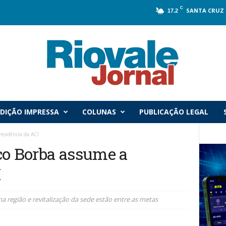
C
SANTA CRUZ 
17.2
DIÇÃO IMPRESSA
COLUNAS
PUBLICAÇÃO LEGAL
esidência da ACI
co Borba assume a
I
a região e revitalização da sede estão entre as metas