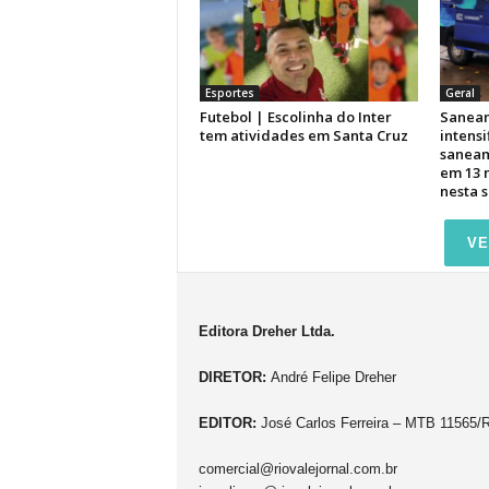
Esportes
Geral
Futebol | Escolinha do Inter
Saneam
tem atividades em Santa Cruz
intensi
saneam
em 13 
nesta 
VE
Editora Dreher Ltda.
DIRETOR:
André Felipe Dreher
EDITOR:
José Carlos Ferreira – MTB 11565/
comercial@riovalejornal.com.br