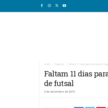
R
i
o
Início
Esportes
Faltam 11 dias para a primeira Copa
v
Faltam 11 dias par
a
l
de futsal
e
J
o
5 de dezembro de 2015
r
n
a