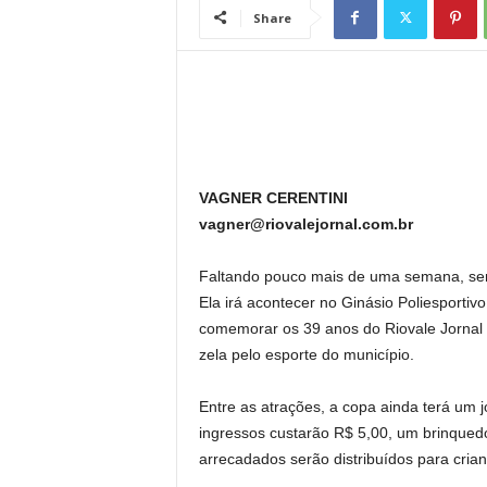
l
Share
VAGNER CERENTINI
vagner@riovalejornal.com.br
Faltando pouco mais de uma semana, será
Ela irá acontecer no Ginásio Poliesporti
comemorar os 39 anos do Riovale Jornal e 
zela pelo esporte do município.
Entre as atrações, a copa ainda terá um j
ingressos custarão R$ 5,00, um brinquedo
arrecadados serão distribuídos para cria