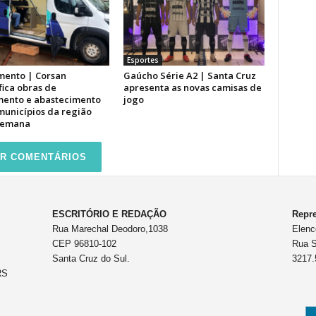
Esportes
ento | Corsan
Gaúcho Série A2 | Santa Cruz
fica obras de
apresenta as novas camisas de
ento e abastecimento
jogo
municípios da região
semana
R COMENTÁRIOS
ESCRITÓRIO E REDAÇÃO
Repre
Rua Marechal Deodoro,1038
Elenc
CEP 96810-102
Rua S
Santa Cruz do Sul.
3217.
RS