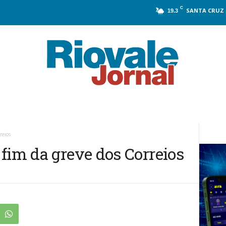
C
SANTA CRUZ 
19.3
reios
fim da greve dos Correios