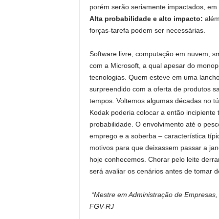
porém serão seriamente impactados, em
Alta probabilidade e alto impacto:
além 
forças-tarefa podem ser necessárias.
Software livre, computação em nuvem, s
com a Microsoft, a qual apesar do monopó
tecnologias. Quem esteve em uma lancho
surpreendido com a oferta de produtos sa
tempos. Voltemos algumas décadas no tú
Kodak poderia colocar a então incipiente 
probabilidade. O envolvimento até o pesc
emprego e a soberba – característica típi
motivos para que deixassem passar a jan
hoje conhecemos. Chorar pelo leite derr
será avaliar os cenários antes de tomar d
*Mestre em Administração de Empresas, p
FGV-RJ