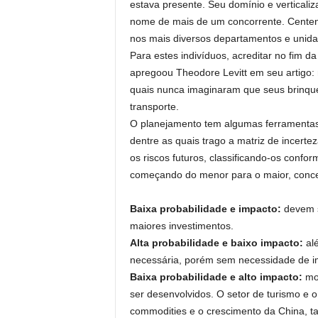
estava presente. Seu domínio e verticali
nome de mais de um concorrente. Centena
nos mais diversos departamentos e unida
Para estes indivíduos, acreditar no fim 
apregoou Theodore Levitt em seu artigo: 
quais nunca imaginaram que seus brinqu
transporte.
O planejamento tem algumas ferramentas, 
dentre as quais trago a matriz de incerte
os riscos futuros, classificando-os confo
começando do menor para o maior, conce
Baixa probabilidade e impacto:
devem s
maiores investimentos.
Alta probabilidade e baixo impacto:
alé
necessária, porém sem necessidade de i
Baixa probabilidade e alto impacto:
mon
ser desenvolvidos. O setor de turismo e 
commodities e o crescimento da China, t