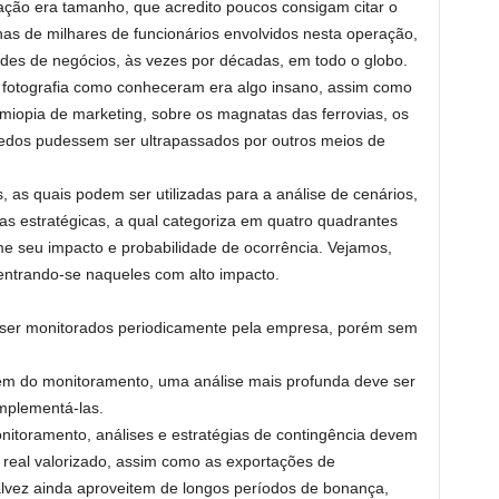
zação era tamanho, que acredito poucos consigam citar o
s de milhares de funcionários envolvidos nesta operação,
des de negócios, às vezes por décadas, em todo o globo.
da fotografia como conheceram era algo insano, assim como
miopia de marketing, sobre os magnatas das ferrovias, os
edos pudessem ser ultrapassados por outros meios de
as quais podem ser utilizadas para a análise de cenários,
zas estratégicas, a qual categoriza em quatro quadrantes
rme seu impacto e probabilidade de ocorrência. Vejamos,
ntrando-se naqueles com alto impacto.
er monitorados periodicamente pela empresa, porém sem
m do monitoramento, uma análise mais profunda deve ser
mplementá-las.
itoramento, análises e estratégias de contingência devem
o real valorizado, assim como as exportações de
alvez ainda aproveitem de longos períodos de bonança,