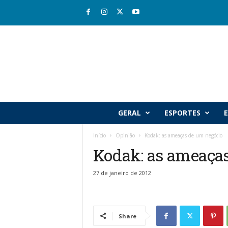
R
GERAL
ESPORTES
E
i
o
Início
Opinião
Kodak: as ameaças de um negócio
v
Kodak: as ameaça
a
l
e
27 de janeiro de 2012
J
o
r
n
Share
a