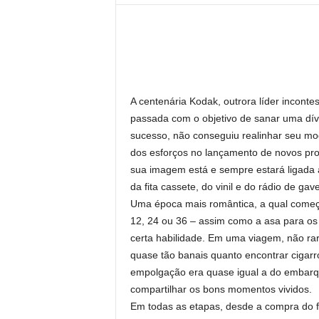
l
A centenária Kodak, outrora líder incont
passada com o objetivo de sanar uma dívi
sucesso, não conseguiu realinhar seu mod
dos esforços no lançamento de novos prod
sua imagem está e sempre estará ligada 
da fita cassete, do vinil e do rádio de gave
Uma época mais romântica, a qual começ
12, 24 ou 36 – assim como a asa para os
certa habilidade. Em uma viagem, não ra
quase tão banais quanto encontrar cigarro
empolgação era quase igual a do embarque
compartilhar os bons momentos vividos.
Em todas as etapas, desde a compra do f