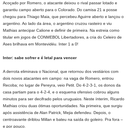
Acoçado por Romero, o atacante deixou o rival passar lotado e
garantiu campo aberto para o Colorado. Do camisa 21 a posse
chegou para Thiago Maia, que percebeu Aguirre aberto e lançou o
argentino. Ao lado da área, o argentino cruzou rasteiro e viu
Mathias antecipar Calione e definir de primeira. Na estreia como
titular em jogos de CONMEBOL Libertadores, a cria do Celeiro de
Ases brilhava em Montevidéu. Inter 1 a 0!
Inter: sabe sofrer e é letal para vencer
A derrota eliminava o Nacional, que retornou dos vestiários com
dois novos atacantes em campo: na vaga de Romero, entrou
Recoba; no lugar de Pereyra, veio Petit. Do 4-2-3-1, os donos da
casa partiam para o 4-2-4, e o esquema ofensivo cobrou alguns
minutos para ser decifrado pelos uruguaios. Neste ínterim, Ricardo
Mathias criou duas ótimas oportunidades. Na primeira, que surgiu
após assistência de Alan Patrick, Mejia defendeu. Depois, o
centroavante driblou Millan e bateu na saída do goleiro. Pra fora –
e por pouco.