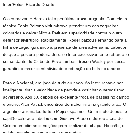
Inter/Fotos: Ricardo Duarte
O centroavante Herazo foi a penúltima troca uruguaia. Com ele, o
técnico Pablo Peirano vislumbrava prender um dos zagueiros
colorados e deixar Nico e Petit em superioridade contra o outro
defensor alvirrubro. Rapidamente, Roger baixou Fernando para a
linha de zaga, igualando a presença de área adversária. Sabedor
de que a postura poderia deixar o Inter excessivamente retraído, o
comandante do Clube do Povo também trocou Wesley por Lucca,
garantindo maior combatividade e retenção de bola no ataque.
Para o Nacional, era jogo de tudo ou nada. Ao Inter, restava ser
inteligente, tirar a velocidade da partida e cozinhar o nervosismo
adversário. Aos 30, depois de excelente troca de passes no campo
ofensivo, Alan Patrick encontrou Bernabei livre na grande área. O
argentino arrematou forte e Mejia espalmou. Um minuto depois, o
capitão colorado tabelou com Gustavo Prado e deixou a cria do
Celeiro em ótimas condições para finalizar de chapa. No chão, o
goleiro espalmou com a ponta dos dedos.