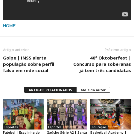
HOME
Artigo anterior
Próximo artigo
Golpe | INSS alerta
40ª Oktoberfest |
população sobre perfil
Concurso para soberanas
falso em rede social
já tem três candidatas
ARTIGOS RELACIONADOS
Mais do autor
Esportes
Esportes
Educação
Futebol | Escolinha do
Gaúcho Série A2 | Santa
Basketball Academy |