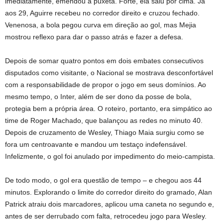
imediatamente, emendou a puxeta. Forte, ela saiu por cima. Já
aos 29, Aguirre recebeu no corredor direito e cruzou fechado.
Venenosa, a bola pegou curva em direção ao gol, mas Mejia
mostrou reflexo para dar o passo atrás e fazer a defesa.
Depois de somar quatro pontos em dois embates consecutivos
disputados como visitante, o Nacional se mostrava desconfortável
com a responsabilidade de propor o jogo em seus domínios. Ao
mesmo tempo, o Inter, além de ser dono da posse de bola,
protegia bem a própria área. O roteiro, portanto, era simpático ao
time de Roger Machado, que balançou as redes no minuto 40.
Depois de cruzamento de Wesley, Thiago Maia surgiu como se
fora um centroavante e mandou um testaço indefensável.
Infelizmente, o gol foi anulado por impedimento do meio-campista.
De todo modo, o gol era questão de tempo – e chegou aos 44
minutos. Explorando o limite do corredor direito do gramado, Alan
Patrick atraiu dois marcadores, aplicou uma caneta no segundo e,
antes de ser derrubado com falta, retrocedeu jogo para Wesley.