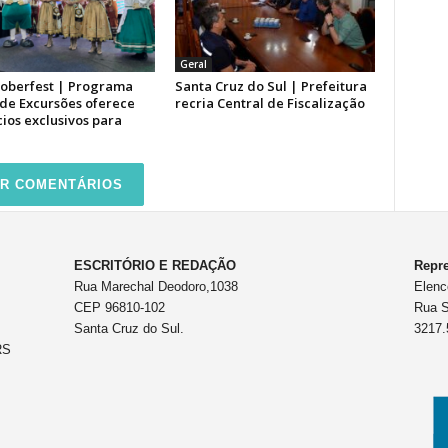
Geral
toberfest | Programa
Santa Cruz do Sul | Prefeitura
 de Excursões oferece
recria Central de Fiscalização
ios exclusivos para
R COMENTÁRIOS
ESCRITÓRIO E REDAÇÃO
Repre
Rua Marechal Deodoro,1038
Elenc
CEP 96810-102
Rua S
Santa Cruz do Sul.
3217.
RS