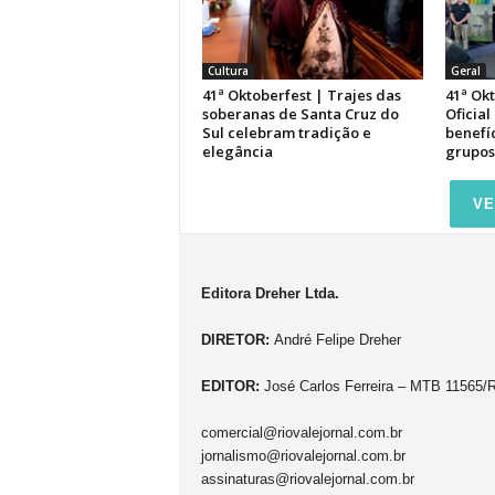
Cultura
Geral
41ª Oktoberfest | Trajes das
41ª Ok
soberanas de Santa Cruz do
Oficial
Sul celebram tradição e
benefíc
elegância
grupos
VE
Editora Dreher Ltda.
DIRETOR:
André Felipe Dreher
EDITOR:
José Carlos Ferreira – MTB 11565/
comercial@riovalejornal.com.br
jornalismo@riovalejornal.com.br
assinaturas@riovalejornal.com.br