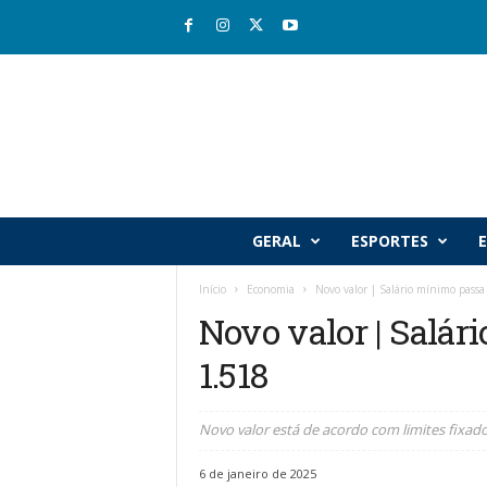
R
GERAL
ESPORTES
E
i
o
Início
Economia
Novo valor | Salário mínimo pass
v
Novo valor | Salár
a
l
1.518
e
J
o
Novo valor está de acordo com limites fixad
r
n
6 de janeiro de 2025
a