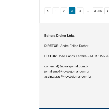
...
1
2
3
4
3.985
Editora Dreher Ltda.
DIRETOR:
André Felipe Dreher
EDITOR:
José Carlos Ferreira – MTB 11565/
comercial@riovalejornal.com.br
jornalismo@riovalejornal.com.br
assinaturas@riovalejornal.com.br