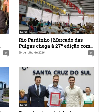
Geral
p
Rio Pardinho | Mercado das
.
Pulgas chega à 27ª edição com...
29 de julho de 2026
0
0
Geral