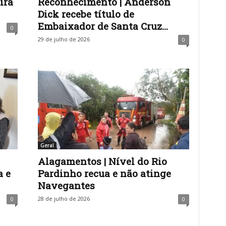
ira
Reconhecimento | Anderson
Dick recebe título de
Embaixador de Santa Cruz...
0
29 de julho de 2026
0
Geral
Alagamentos | Nível do Rio
a e
Pardinho recua e não atinge
Navegantes
28 de julho de 2026
0
0