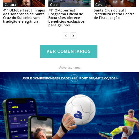
Cultura
Geral
Geral
41ª Oktoberfest | Trajes
41ª Oktoberfest |
Santa Cruz do Sul |
das soberanas de Santa
Programa Oficial de
Prefeitura recria Central
Cruz do Sul celebram
Excursões oferece
de Fiscalização
tradição e elegância
benefícios exclusivos
para grupos
VER COMENTÁRIOS
- Advertisement -