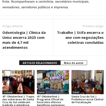
frota. Acompanharam a cerimônia, secretários municipais,
vereadores, servidores públicos e imprensa.
Artigo anterior
Próximo artigo
Odontologia | Clínica da
Trabalho | Stifa encerra o
Unisc encerra 2025 com
ano com negociações
mais de 4,7 mil
coletivas concluídas
atendimentos
ARTIGOS RELACIONADOS
Mais do autor
Cultura
Geral
Geral
41ª Oktoberfest | Trajes
41ª Oktoberfest |
Santa Cruz do Sul |
das soberanas de Santa
Programa Oficial de
Prefeitura recria Central
Cruz do Sul celebram
Excursões oferece
de Fiscalização
tradição e elegância
benefícios exclusivos