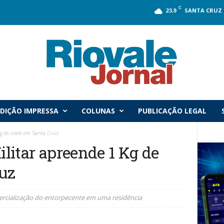
C
SANTA CRUZ 
23.9
DIÇÃO IMPRESSA
COLUNAS
PUBLICAÇÃO LEGAL
 Kg de crack em Santa Cruz
ilitar apreende 1 Kg de
uz
cialização do entorpecente em uma residência