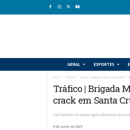
R
GERAL
ESPORTES
E
i
o
Início
Polícia
Tráfico | Brigada Militar apreende 1
v
Tráfico | Brigada M
a
l
crack em Santa Cr
e
J
o
Um homem foi preso após denúncia da comer
r
n
4 de junho de 2025
a