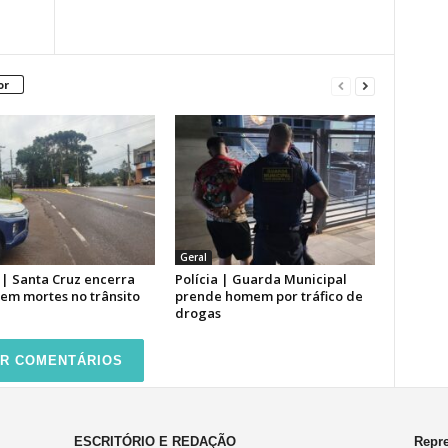
or
Geral
 | Santa Cruz encerra
Polícia | Guarda Municipal
sem mortes no trânsito
prende homem por tráfico de
drogas
R COMENTÁRIOS
ESCRITÓRIO E REDAÇÃO
Repre