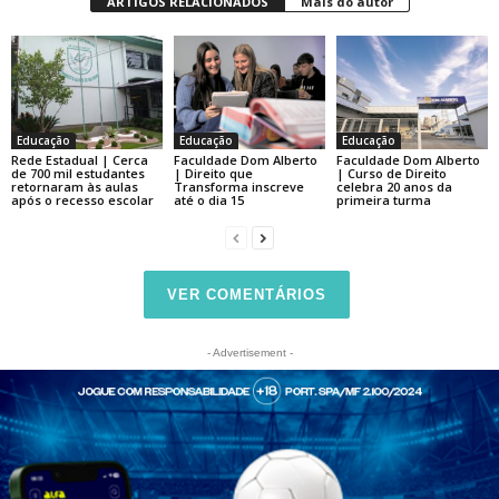
ARTIGOS RELACIONADOS
Mais do autor
Educação
Educação
Educação
Rede Estadual | Cerca
Faculdade Dom Alberto
Faculdade Dom Alberto
de 700 mil estudantes
| Direito que
| Curso de Direito
retornaram às aulas
Transforma inscreve
celebra 20 anos da
após o recesso escolar
até o dia 15
primeira turma
VER COMENTÁRIOS
- Advertisement -