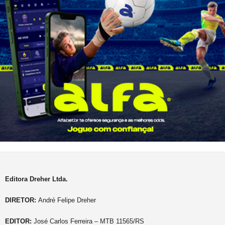
Editora Dreher Ltda.
DIRETOR:
André Felipe Dreher
EDITOR:
José Carlos Ferreira – MTB 11565/RS