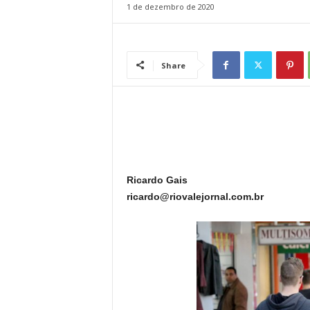
1 de dezembro de 2020
l
Share
Ricardo Gais
ricardo@riovalejornal.com.br