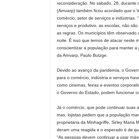
reconsideração. No sábado, 28, durante 
(Amvarp) também ficou acordado que o Val
comércio, setor de serviços e indústrias. 
serviços e produtivo, as escolas, não sã
as regras. Os municípios têm observado a
noite. É isso que temos de atacar neste 
conscientizar a população para manter a 
da Amvarp, Paulo Butzge.
Devido ao avanço da pandemia, o Govern
para o comércio, indústria e serviços hav
como cinemas, feiras e eventos corporati
o Governo do Estado, podem funcionar 
Já o comércio, que pode continuar suas a
mas, lojistas pedem que a população ma
proprietária da Minhagriffe, Sirley Mari
deram uma reagida e o esperado é de que
“As pessoas devem continuar a usar másca