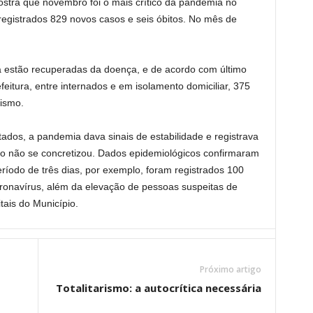
ostra que novembro foi o mais crítico da pandemia no
egistrados 829 novos casos e seis óbitos. No mês de
já estão recuperadas da doença, e de acordo com último
feitura, entre internados e em isolamento domiciliar, 375
nismo.
dos, a pandemia dava sinais de estabilidade e registrava
o não se concretizou. Dados epidemiológicos confirmaram
íodo de três dias, por exemplo, foram registrados 100
ronavírus, além da elevação de pessoas suspeitas de
tais do Município.
Próximo artigo
Totalitarismo: a autocrítica necessária