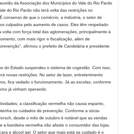
reunião da Associação dos Municípios do Vale do Rio Pardo
e do Rio Pardo não terá volta das restrições no
“É consenso de que o comércio, a indústria, o setor de
o os culpados pelo aumento de casos. Eles têm respeitado
 volta com força total das aglomerações, principalmente à
momento, com mais rigor e fiscalização, além de
prevenção”, afirmou o prefeito de Candelária e presidente
o do Estado suspendeu o sistema de cogestão. Com isso,
erá novas restrições. No setor de lazer, entretenimento
vos, fica vedado o funcionamento. Já as escolas, conforme
como já vinham operando.
tividades, a classificação vermelha não causa espanto,
ntenha os cuidados de prevenção. Conforme a sócia-
a Morsch, desde o mês de outubro é notável que as vendas
 a bandeira vermelha não afaste o consumidor das lojas.
ra e álcool gel. O setor que mais está se cuidado é o