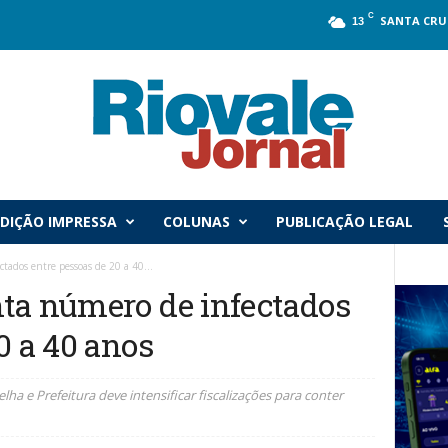
C
SANTA CRU
13
DIÇÃO IMPRESSA
COLUNAS
PUBLICAÇÃO LEGAL
ados entre pessoas de 20 a 40...
ta número de infectados
0 a 40 anos
ha e Prefeitura deve intensificar fiscalizações para conter