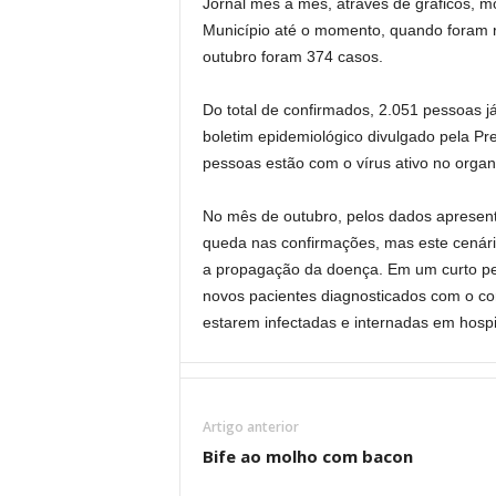
Jornal mês a mês, através de gráficos, m
Município até o momento, quando foram r
outubro foram 374 casos.
Do total de confirmados, 2.051 pessoas 
boletim epidemiológico divulgado pela Pre
pessoas estão com o vírus ativo no orga
No mês de outubro, pelos dados apresenta
queda nas confirmações, mas este cenári
a propagação da doença. Em um curto per
novos pacientes diagnosticados com o co
estarem infectadas e internadas em hospi
Artigo anterior
Bife ao molho com bacon