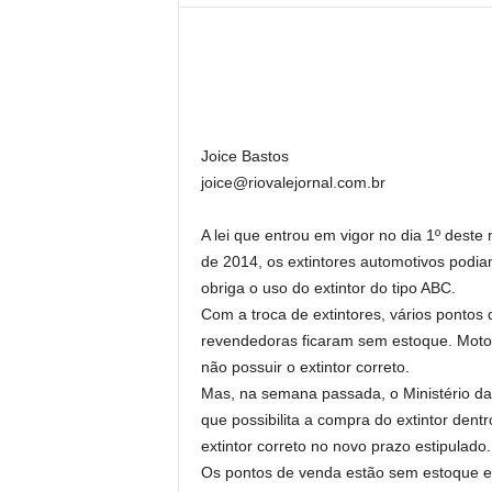
l
Joice Bastos
joice@riovalejornal.com.br
A lei que entrou em vigor no dia 1º deste
de 2014, os extintores automotivos podia
obriga o uso do extintor do tipo ABC.
Com a troca de extintores, vários pontos
revendedoras ficaram sem estoque. Motor
não possuir o extintor correto.
Mas, na semana passada, o Ministério das
que possibilita a compra do extintor den
extintor correto no novo prazo estipulado.
Os pontos de venda estão sem estoque e 