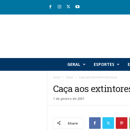
R
GERAL
ESPORTES
E
i
o
Início
Geral
Caça aos extintores continua
v
Caça aos extintore
a
l
e
1 de janeiro de 2001
J
o
r
n
Share
a