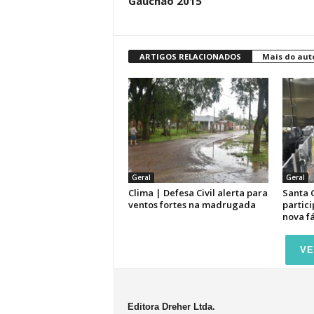
Gauchão 2015
ARTIGOS RELACIONADOS
Mais do aut
Geral
Geral
Clima | Defesa Civil alerta para
Santa 
ventos fortes na madrugada
partici
nova f
VE
Editora Dreher Ltda.