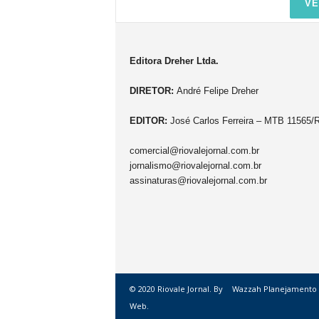
VE
Editora Dreher Ltda.
DIRETOR:
André Felipe Dreher
EDITOR:
José Carlos Ferreira – MTB 11565/
comercial@riovalejornal.com.br
jornalismo@riovalejornal.com.br
assinaturas@riovalejornal.com.br
© 2020 Riovale Jornal. By
Wazzah Planejamento
Web.