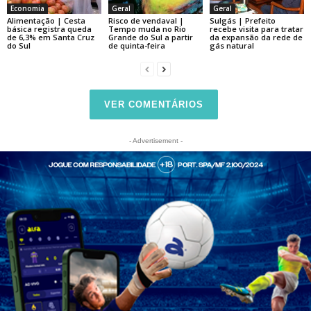
Economia
Geral
Geral
Alimentação | Cesta
Risco de vendaval |
Sulgás | Prefeito
básica registra queda
Tempo muda no Rio
recebe visita para tratar
de 6,3% em Santa Cruz
Grande do Sul a partir
da expansão da rede de
do Sul
de quinta-feira
gás natural
VER COMENTÁRIOS
- Advertisement -