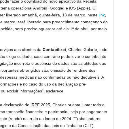
e pode fazer o download do novo aplicativo da Receita
istema operacional Android (Google) e iOS (Apple). O
er liberado amanhã, quinta-feira, 13 de março, neste
link
,
7 de março, será liberado para preenchimento começando do
nchida, será preciso aguardar até dia 1º de abril, por meio
erviços aos clientes da
Contabilizei
, Charles Gularte, todo
o exige cuidado, caso contrário pode levar o contribuinte
digitação incorreta e ausência de dados são as atitudes que
importantes abrangidos são: omissão de rendimentos
despesas médicas não confirmadas ou não dedutíveis. A
informações e no caso do uso da declaração pré-
r ou excluir informações”, esclarece.
a declaração do IRPF 2025, Charles orienta juntar todo e
a transação financeira e patrimonial, seja por pagamento
ento (renda) ocorrido ao longo de 2024. “Trabalhadores
regime da Consolidação das Leis do Trabalho (CLT),