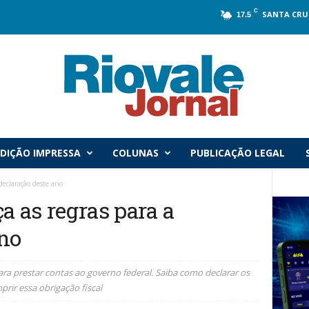
C
SANTA CRU
17.5
DIÇÃO IMPRESSA
COLUNAS
PUBLICAÇÃO LEGAL
declaração deste ano
a as regras para a
ano
ra prestar contas ao governo federal. Saiba como declarar os
ir essa obrigação fiscal