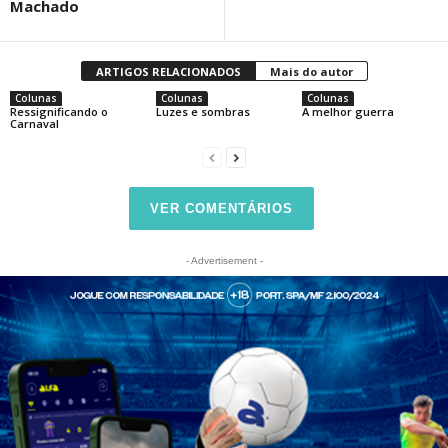
Machado
ARTIGOS RELACIONADOS
Mais do autor
Colunas
Colunas
Colunas
Ressignificando o
Luzes e sombras
A melhor guerra
Carnaval
VER COMENTÁRIOS
- Advertisement -