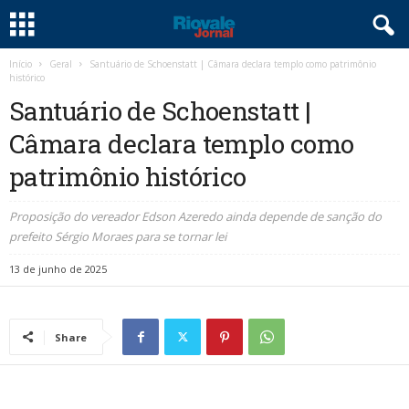
Início
Geral
Santuário de Schoenstatt | Câmara declara templo como patrimônio
histórico
Santuário de Schoenstatt |
Câmara declara templo como
patrimônio histórico
Proposição do vereador Edson Azeredo ainda depende de sanção do
prefeito Sérgio Moraes para se tornar lei
13 de junho de 2025
Share