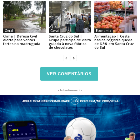
Geral
Geral
Economia
Clima | Defesa Civil
Santa Cruz do Sul |
Alimentação | Cesta
alerta para ventos
Grupo participa de visita
básica registra queda
fortes na madrugada
guiada à nova fábrica
de 6,3% em Santa Cruz
de chocolates
do Sul
VER COMENTÁRIOS
- Advertisement -