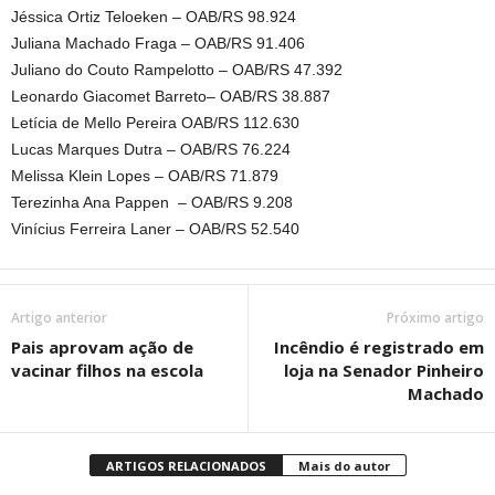
Jéssica Ortiz Teloeken – OAB/RS 98.924
Juliana Machado Fraga – OAB/RS 91.406
Juliano do Couto Rampelotto – OAB/RS 47.392
Leonardo Giacomet Barreto– OAB/RS 38.887
Letícia de Mello Pereira OAB/RS 112.630
Lucas Marques Dutra – OAB/RS 76.224
Melissa Klein Lopes – OAB/RS 71.879
Terezinha Ana Pappen – OAB/RS 9.208
Vinícius Ferreira Laner – OAB/RS 52.540
Artigo anterior
Próximo artigo
Pais aprovam ação de
Incêndio é registrado em
vacinar filhos na escola
loja na Senador Pinheiro
Machado
ARTIGOS RELACIONADOS
Mais do autor