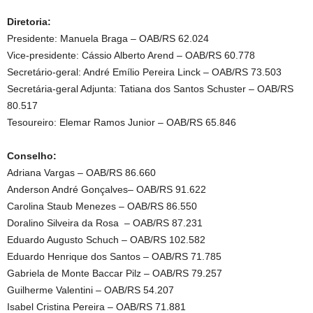
Diretoria:
Presidente: Manuela Braga – OAB/RS 62.024
Vice-presidente: Cássio Alberto Arend – OAB/RS 60.778
Secretário-geral: André Emílio Pereira Linck – OAB/RS 73.503
Secretária-geral Adjunta: Tatiana dos Santos Schuster – OAB/RS
80.517
Tesoureiro: Elemar Ramos Junior – OAB/RS 65.846
Conselho:
Adriana Vargas – OAB/RS 86.660
Anderson André Gonçalves– OAB/RS 91.622
Carolina Staub Menezes – OAB/RS 86.550
Doralino Silveira da Rosa – OAB/RS 87.231
Eduardo Augusto Schuch – OAB/RS 102.582
Eduardo Henrique dos Santos – OAB/RS 71.785
Gabriela de Monte Baccar Pilz – OAB/RS 79.257
Guilherme Valentini – OAB/RS 54.207
Isabel Cristina Pereira – OAB/RS 71.881