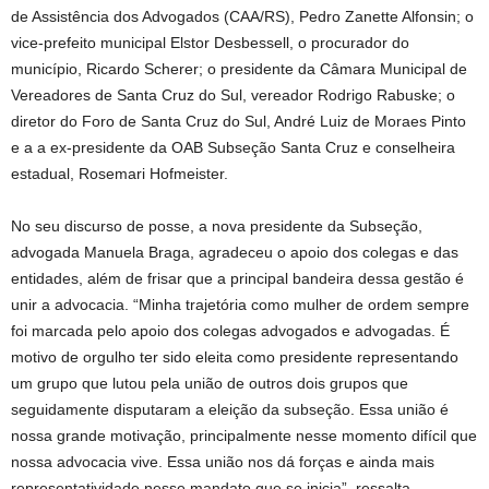
de Assistência dos Advogados (CAA/RS), Pedro Zanette Alfonsin; o
vice-prefeito municipal Elstor Desbessell, o procurador do
município, Ricardo Scherer; o presidente da Câmara Municipal de
Vereadores de Santa Cruz do Sul, vereador Rodrigo Rabuske; o
diretor do Foro de Santa Cruz do Sul, André Luiz de Moraes Pinto
e a a ex-presidente da OAB Subseção Santa Cruz e conselheira
estadual, Rosemari Hofmeister.
No seu discurso de posse, a nova presidente da Subseção,
advogada Manuela Braga, agradeceu o apoio dos colegas e das
entidades, além de frisar que a principal bandeira dessa gestão é
unir a advocacia. “Minha trajetória como mulher de ordem sempre
foi marcada pelo apoio dos colegas advogados e advogadas. É
motivo de orgulho ter sido eleita como presidente representando
um grupo que lutou pela união de outros dois grupos que
seguidamente disputaram a eleição da subseção. Essa união é
nossa grande motivação, principalmente nesse momento difícil que
nossa advocacia vive. Essa união nos dá forças e ainda mais
representatividade nesse mandato que se inicia”, ressalta