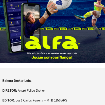
Editora Dreher Ltda.
DIRETOR:
André Felipe Dreher
EDITOR:
José Carlos Ferreira – MTB 11565/RS