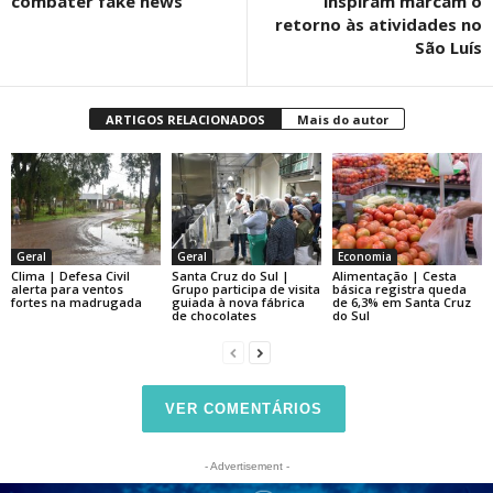
combater fake news
inspiram marcam o
retorno às atividades no
São Luís
ARTIGOS RELACIONADOS
Mais do autor
Geral
Geral
Economia
Clima | Defesa Civil
Santa Cruz do Sul |
Alimentação | Cesta
alerta para ventos
Grupo participa de visita
básica registra queda
fortes na madrugada
guiada à nova fábrica
de 6,3% em Santa Cruz
de chocolates
do Sul
VER COMENTÁRIOS
- Advertisement -