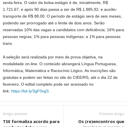
sexta-feira. O valor da bolsa-estágio é de, inicialmente, R$
1.721,67, e após 90 dias passa a ser de R$ 1.885,92; e auxílio-
transporte de R$ 88,00. O período de estágio será de seis meses,
podendo ser prorrogado até o limite de dois anos. Serão
reservadas 10% das vagas a candidatos com deficiência; 16% para
pessoas negras; 1% para pessoas indígenas; e 1% para pessoas
trans.
A seleção será realizada por meio de prova objetiva, na
modalidade on-line. O conteúdo abrangerá Língua Portuguesa,
Informática, Matemática e Raciocínio Lógico. As inscrições são
gratuitas e podem ser feitas no site do CIEE/RS, até o dia 22 de
fevereiro. O edital completo pode ser acessado no
link:
https://bit.ly/3gF0vgS
.
Artigo anterior
Próximo artigo
TSE formaliza acordo para
Os (re)encontros que