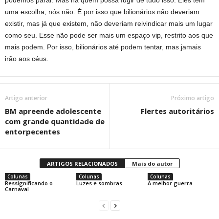
podemos parar. Mas há quem possa fugir de tudo isso. Eles têm
uma escolha, nós não. É por isso que bilionários não deveriam
existir, mas já que existem, não deveriam reivindicar mais um lugar
como seu. Esse não pode ser mais um espaço vip, restrito aos que
mais podem. Por isso, bilionários até podem tentar, mas jamais
irão aos céus.
Artigo anterior
Próximo artigo
BM apreende adolescente
Flertes autoritários
com grande quantidade de
entorpecentes
ARTIGOS RELACIONADOS
Mais do autor
Colunas
Colunas
Colunas
Ressignificando o
Luzes e sombras
A melhor guerra
Carnaval