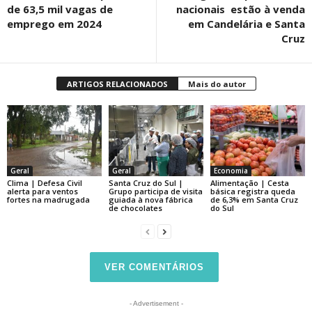
de 63,5 mil vagas de
nacionais estão à venda
emprego em 2024
em Candelária e Santa
Cruz
ARTIGOS RELACIONADOS
Mais do autor
Geral
Geral
Economia
Clima | Defesa Civil
Santa Cruz do Sul |
Alimentação | Cesta
alerta para ventos
Grupo participa de visita
básica registra queda
fortes na madrugada
guiada à nova fábrica
de 6,3% em Santa Cruz
de chocolates
do Sul
VER COMENTÁRIOS
- Advertisement -